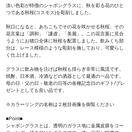
淡い色彩が特徴のシャボングラスに、秋を彩る花のひと
つである秋桜(コスモス)を彫刻しました。
秋口になると、あちこちでその花を咲かせる秋桜。その
花言葉は「調和」「謙虚」「美麗」。この花言葉に見合
うようにお猪口全体に秋桜を配置しました。飲みくち部
分は、レース模様のような彫刻を施しており、可愛らし
く仕上げました。
グラスに飲み物を注げば秋桜も揺らぎ非常に風流です。
焼酎、日本酒、冷酒などの酒器として最適の一品です。
母の日・父の日・敬老の日等の各種記念日のギフト/プレ
ゼントとしても良い品です。
※カラーリングの名称は２枚目画像を御覧ください
■Point■
シャボングラスとは、透明のガラス地に金属皮膜をコー