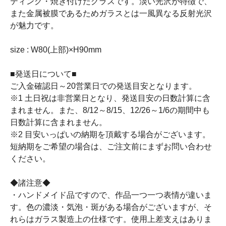
ティング・焼き付けたグラスです。淡い光沢が特徴で、
また金属被膜であるためガラスとは一風異なる反射光沢
が魅力です。
size : W80(上部)×H90mm
■発送日について■
ご入金確認日～20営業日での発送目安となります。
※1 土日祝は非営業日となり、発送目安の日数計算に含
まれません。また、8/12～8/15、12/26～1/6の期間中も
日数計算に含まれません。
※2 目安いっぱいの納期を頂戴する場合がございます。
短納期をご希望の場合は、ご注文前にまずお問い合わせ
ください。
◆諸注意◆
・ハンドメイド品ですので、作品一つ一つ表情が違いま
す。色の濃淡・気泡・斑がある場合がございますが、そ
れらはガラス製造上の仕様です。使用上差支えはありま