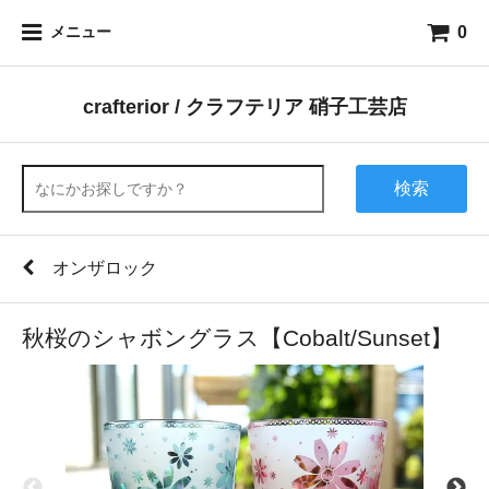
0
メニュー
crafterior / クラフテリア 硝子工芸店
検索
オンザロック
秋桜のシャボングラス【Cobalt/Sunset】