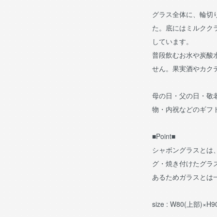
グラス全体に、輪切
た。底にはミルクク
しています。
普段飲むお水や炭酸
せん。果実酒やカク
母の日・父の日・敬
物・内祝などのギフ
■Point■
シャボングラスとは
グ・焼き付けたグラ
あるためガラスとは
size : W80(上部)×H