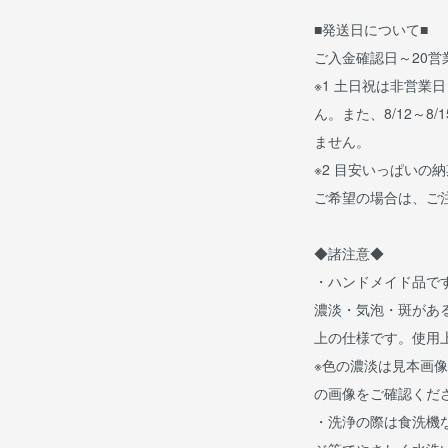
■発送日について■
ご入金確認日～20
※1 土日祝は非営業
ん。また、8/12～8/
ません。
※2 目安いっぱいの
ご希望の場合は、ご
◆諸注意◆
・ハンドメイド品で
濃淡・気泡・斑があ
上の仕様です。使用
※色の濃淡は見本画
の画像をご確認くだ
・洗浄の際は食洗機