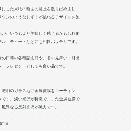
りにした果物の断面の意匠を散りばめまし
ラウンのようなしずくが跳ねるデザインを施
水が、いつもより美味しく感じるかもしれま
テル、モヒートなどにも相性バッチリです。
老の日等の各種記念日や、暑中見舞い・引出
ト・プレゼントとしても良い品です。
、透明のガラス地に金属皮膜をコーティン
スです。淡い光沢が特徴で、また金属被膜で
一風異なる反射光沢が魅力です。
90mm