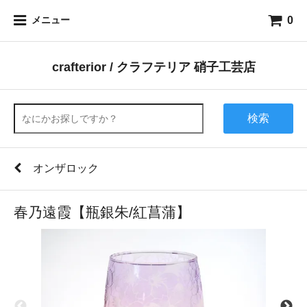
0
メニュー
crafterior / クラフテリア 硝子工芸店
検索
オンザロック
春乃遠霞【瓶銀朱/紅菖蒲】