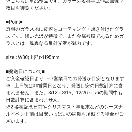
※こちらは単品作品です。カラーの名称等は作品画像２
枚目を御覧ください。
■Point■
透明のガラス地に皮膜をコーティング・焼き付けたグラ
スです。淡い光沢が特徴で、また金属被膜であるためガ
ラスとは一風異なる反射光沢が魅力です。
size : W80(上部)×H95mm
■発送日について■
ご入金確認日より1～7営業日での発送が目安となります
※1 土日祝は非営業日となり、発送目安の日数計算に含
まれません。また、8/12～8/15、12/26～1/6の期間中も
日数計算に含まれません。
※2 各種記念日前やクリスマス・年度末などのシーズナ
ルイベント前は目安いっぱいの納期を頂戴する場合がご
ざいます。