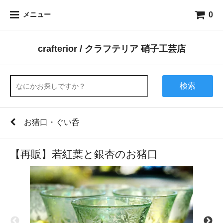
0
メニュー
crafterior / クラフテリア 硝子工芸店
検索
お猪口・ぐい呑
【再販】若紅葉と銀杏のお猪口