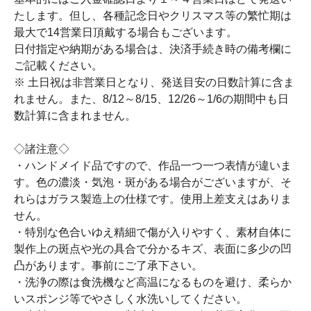
たします。但し、各種記念日やクリスマス等の繁忙期は
最大で14営業日頂戴する場合もございます。
日付指定や納期がある場合は、決済手続き時の備考欄に
ご記載ください。
※ 土日祝は非営業日となり、発送目安の日数計算に含ま
れません。また、8/12～8/15、12/26～1/6の期間中も日
数計算に含まれません。
◇諸注意◇
・ハンドメイド品ですので、作品一つ一つ表情が違いま
す。色の濃淡・気泡・斑がある場合がございますが、そ
れらはガラス製造上の仕様です。使用上差支えはありま
せん。
・特別な色合いゆえ精細で傷が入りやすく、素材自体に
製作上の斑点や光の具合で分かるキズ、表面に多少の凹
凸があります。事前にご了承下さい。
・洗浄の際は食洗機など高温になるものを避け、柔らか
いスポンジ等でやさしく水洗いしてください。