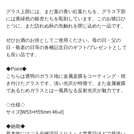
グラス上部には、まだ葉の青い紅葉たちを、グラス下部
には黄緑色の銀杏たちを彫刻しています。このお猪口ひ
とつに、まだ訪れぬ秋の先触れを閉じ込めた一品です。
ぜひお酒のお供としてご使用ください。母の日・父の
日・敬老の日等の各種記念日のギフト/プレゼントとして
も良い品です。
◆Point◆
こちらは透明のガラス地に金属皮膜をコーティング・焼
き付けたグラスです。淡い光沢が特徴で、また金属被膜
であるためガラスとは一風異なる反射光沢が魅力です。
◇仕様◇
サイズ[W53×H55mm 46㎖]
◆納期◆
基本的にはご入金確認日より１～４営業日ほどで発送い