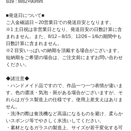
size : W82×90mm
■発送日について■
ご入金確認日～20営業日での発送目安となります。
※1 土日祝は非営業日となり、発送目安の日数計算に含
まれません。また、8/12～8/15、12/26～1/6の期間中も
日数計算に含まれません。
※2 目安いっぱいの納期を頂戴する場合がございます。
短納期をご希望の場合は、ご注文前にまずお問い合わせ
ください。
◆諸注意◆
・ハンドメイド品ですので、作品一つ一つ表情が違いま
す。色の濃淡・気泡・斑がある場合がございますが、そ
れらはガラス製造上の仕様です。使用上差支えはありま
せん。
・洗浄の際は食洗機など高温になるものを避け、柔らか
いスポンジ等でやさしく水洗いしてください。
・素材となるガラスの製造上、サイズが若干変化する可