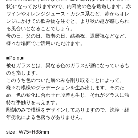
状)になっておりますので、内容物の色を透過します。赤
ワインやオレンジジュース・カシス系など、赤からオレ
ンジにかけての飲み物を注ぐと、より秋の趣が感じられ
る風合いとなることでしょう。
母の日、父の日、敬老の日、結婚祝、還暦祝などなど、
様々な場面でご活用いただけます。
■Point■
被せガラスとは、異なる色のガラスが層になっているも
のを指します。
このうち色のついた層のみを削り取ることによって、
様々な模様やグラデーションを生み出します。そのた
め、色の変化に合わせた段差も生じ、それがグラスに独
特な手触りを与えます。
彫刻のみで模様をデザインしてありますので、洗浄・経
年劣化による色落ちがありません。
size : W75×H88mm