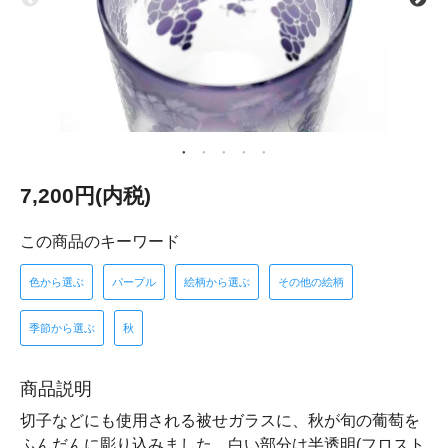
7,200円(内税)
この商品のキーワード
色から選ぶ
パープル
絵柄から選ぶ
その他の絵柄
季節から選ぶ
秋
商品説明
切子などにも使用される被せガラスに、秋が旬の葡萄を
ふんだんに彫り込みました。白い部分は半透明(フロスト