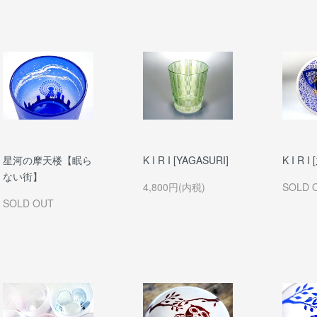
星河の摩天楼【眠ら
K I R I [YAGASURI]
K I R 
ない街】
4,800円(内税)
SOLD 
SOLD OUT