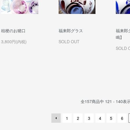
桔梗のお猪口
福来郎グラス
福来郎
鳴】
3,800円(内税)
SOLD OUT
SOLD 
全
157
商品中
121 - 140
表
1
2
3
4
5
6