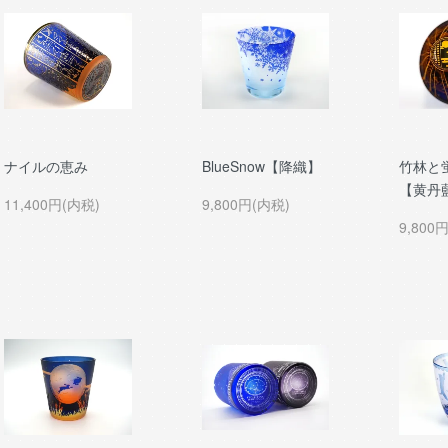
ナイルの恵み
BlueSnow【降織】
竹林と
【黄丹
11,400円(内税)
9,800円(内税)
9,800