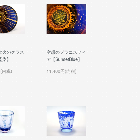
蛍火のグラス
空想のプラニスフィ
藍染】
ア【SunsetBlue】
円(内税)
11,400円(内税)