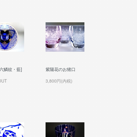
I [六鱗紋・藍]
紫陽花のお猪口
OUT
3,800円(内税)