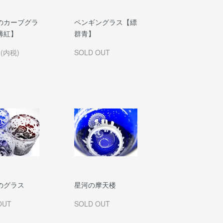
のカーブグラ
ペンギングラス【縹
薄紅】
群青】
円(内税)
SOLD OUT
のグラス
星河の摩天楼
OUT
SOLD OUT