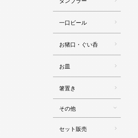
タンブラー
一口ビール
お猪口・ぐい呑
お皿
箸置き
その他
セット販売