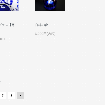
グラス【宵
白樺の森
6,200円(内税)
OUT
示
7
8