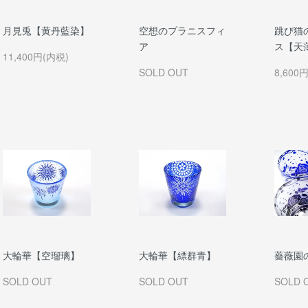
月見兎【黄丹藍染】
空想のプラニスフィ
跳び猫
ア
ス【天
11,400円(内税)
SOLD OUT
8,600
大輪華【空瑠璃】
大輪華【縹群青】
薔薇園
SOLD OUT
SOLD OUT
SOLD 