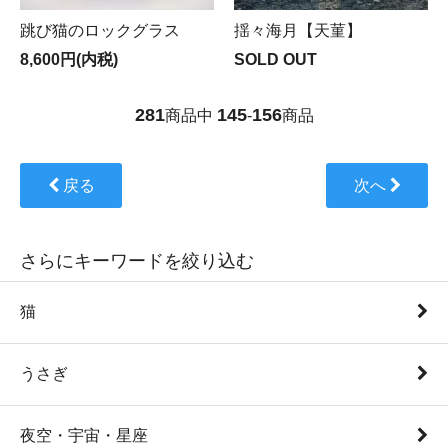
跳び猫のロックグラス
揺々海月【天菫】
8,600円(内税)
SOLD OUT
281
145
156
商品中
-
商品
戻る
次へ
さらにキーワードを絞り込む
猫
うさぎ
夜空・宇宙・星座