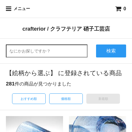
0
メニュー
crafterior / クラフテリア 硝子工芸店
検索
【絵柄から選ぶ】 に登録されている商品
281
件の商品が見つかりました
おすすめ順
価格順
新着順