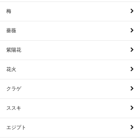
梅
薔薇
紫陽花
花火
クラゲ
ススキ
エジプト