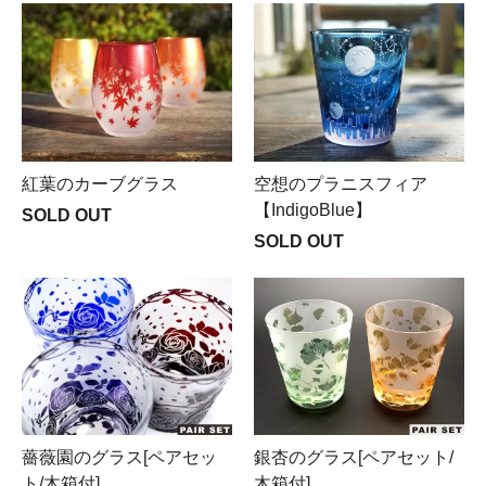
紅葉のカーブグラス
空想のプラニスフィア
【IndigoBlue】
SOLD OUT
SOLD OUT
薔薇園のグラス[ペアセッ
銀杏のグラス[ペアセット/
ト/木箱付]
木箱付]