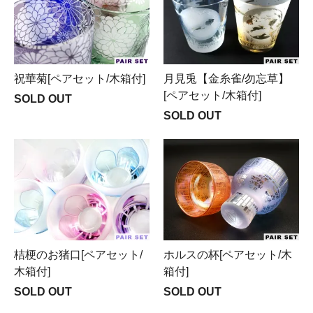
祝華菊[ペアセット/木箱付]
月見兎【金糸雀/勿忘草】
[ペアセット/木箱付]
SOLD OUT
SOLD OUT
桔梗のお猪口[ペアセット/
ホルスの杯[ペアセット/木
木箱付]
箱付]
SOLD OUT
SOLD OUT