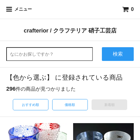
0
メニュー
crafterior / クラフテリア 硝子工芸店
検索
【色から選ぶ】 に登録されている商品
296
件の商品が見つかりました
おすすめ順
価格順
新着順