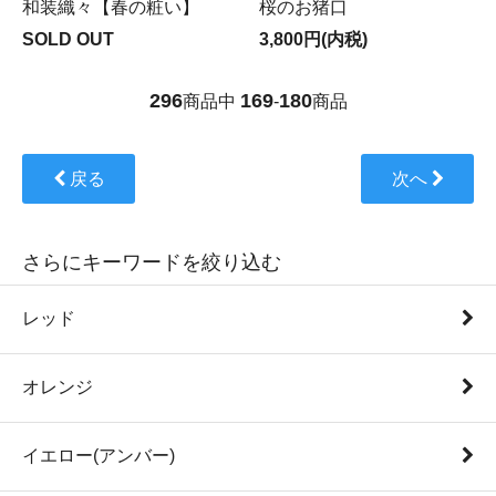
和装織々【春の粧い】
桜のお猪口
SOLD OUT
3,800円(内税)
296
169
180
商品中
-
商品
戻る
次へ
さらにキーワードを絞り込む
レッド
オレンジ
イエロー(アンバー)