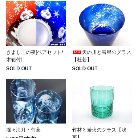
きよしこの夜[ペアセット/
天の川と彗星のグラス
木箱付]
【杜若】
SOLD OUT
SOLD OUT
揺々海月・芍薬
竹林と蛍火のグラス【浅
葱】